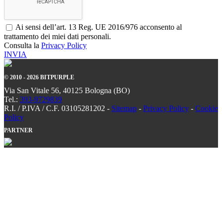
Ai sensi dell’art. 13 Reg. UE 2016/976 acconsento al
trattamento dei miei dati personali.
Consulta la
Privacy Policy
INVIA
© 2010 - 2026 BITPURPLE
Via San Vitale 56, 40125 Bologna (BO)
Tel.:
393-9729839
R.I. / P.IVA / C.F. 03105281202 -
Sitemap
-
Privacy Policy
-
Cookie
Policy
PARTNER