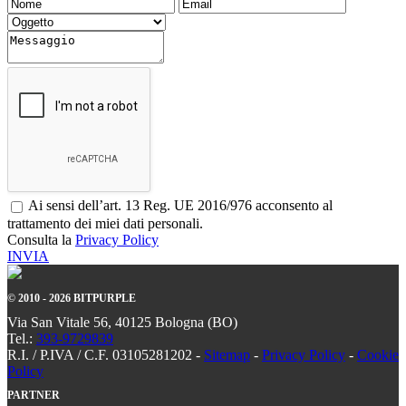
Ai sensi dell’art. 13 Reg. UE 2016/976 acconsento al
trattamento dei miei dati personali.
Consulta la
Privacy Policy
INVIA
© 2010 - 2026 BITPURPLE
Via San Vitale 56, 40125 Bologna (BO)
Tel.:
393-9729839
R.I. / P.IVA / C.F. 03105281202 -
Sitemap
-
Privacy Policy
-
Cookie
Policy
PARTNER