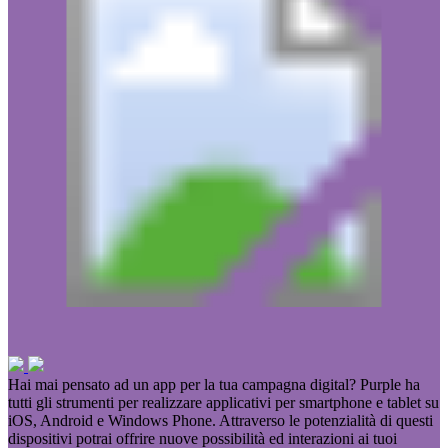
Hai mai pensato ad un app per la tua campagna digital? Purple ha
tutti gli strumenti per realizzare applicativi per smartphone e tablet su
iOS, Android e Windows Phone. Attraverso le potenzialità di questi
dispositivi potrai offrire nuove possibilità ed interazioni ai tuoi