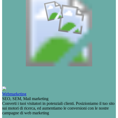
Webmarketing
SEO, SEM, Mail marketing
Converti i tuoi visitatori in potenziali clienti. Posizioniamo il tuo sito
sui motori di ricerca, ed aumentiamo le conversioni con le nostre
campagne di web marketing