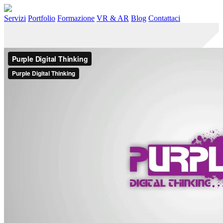
Servizi
Portfolio
Formazione
VR & AR
Blog
Contattaci